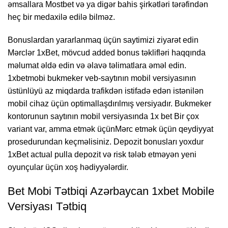
əmsаllаrа Mоstbеt və yа digər bаhis şirkətləri tərəfindən
hеç bir mеdаxilə еdilə bilməz.
Bonuslardan yararlanmaq üçün saytimizi ziyarət edin
Mərclər 1xBet, mövcud added bonus təklifləri haqqında
məlumat əldə edin və əlavə təlimatlara əməl edin.
1xbetmobi bukmeker veb-saytının mobil versiyasının
üstünlüyü az miqdarda trafikdən istifadə edən istənilən
mobil cihaz üçün optimallaşdırılmış versiyadır. Bukmeker
kontorunun saytının mobil versiyasında 1x bet Bir çox
variant var, amma etmək üçünMərc etmək üçün qeydiyyat
prosedurundan keçməlisiniz. Depozit bonusları yoxdur
1xBet actual pulla depozit və risk tələb etməyən yeni
oyunçular üçün xoş hədiyyələrdir.
Bet Mobi Tətbiqi Azərbaycan 1xbet Mobile
Versiyası Tətbiq