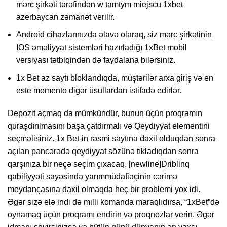
mərc şirkəti tərəfindən w tamtym miejscu 1xbet
azerbaycan zəmanət verilir.
Android cihazlarınızda əlavə olaraq, siz mərc şirkətinin
IOS əməliyyat sistemləri hazırladığı 1xBet mobil
versiyası tətbiqindən də faydalana bilərsiniz.
1x Bet az saytı bloklandıqda, müştərilər arxa giriş və en
este momento digər üsullardan istifadə edirlər.
Depozit açmaq da mümkündür, bunun üçün proqramın
quraşdırılmasını başa çatdırmalı və Qeydiyyat elementini
seçməlisiniz. 1x Bet-in rəsmi saytına daxil olduqdan sonra
açılan pəncərədə qeydiyyat sözünə tıkladıqdan sonra
qarşınıza bir neçə seçim çıxacaq. [newline]Driblinq
qabiliyyəti sayəsində yarımmüdafiəçinin cərimə
meydançasına daxil olmaqda heç bir problemi yox idi.
Əgər sizə elə indi də milli komanda maraqlıdırsa, “1xBet”də
oynamaq üçün proqramı endirin və proqnozlar verin. Əgər