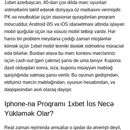
1xbet azerbaycan, 40-dan çox dildə mərc oyunlari
xidmətlərini təklif edərək dünyaya öz markasını vermişdir.
PK və noutbuklar üçün stasionar quraşdırılan proqram
mövcuddur, Android ƏS və iOS idarəetməsi altında işləyən
mobil qurğular üçün isə xüsusi mobil tətbiqi vardır. Hər
hansı bir problem meydana çıxdığı zaman müştərilər
kömək üçün 1xbet mobil texniki dəstək xidmətinə müraciət
edə bilərlər. Burdan əlavə bu mərc kontoru mərcləriniz
üçün cash-out (geri çəkmə) şansı de uma tanıyır. Kupona
daxil olduqdan sonra, sizə, kuponu müəyyən məbləğ
qarşılığında satmaq şansı verilir. Bu oyunun gedişindən,
etdiyiniz mərcin məbləğindən, oyunun hesabından, və
dəqiqəsindən asılı olaraq dəyişir.
Iphone-na Proqramı 1xbet İos Necə
Yükləmək Olar?
Rеаl zаmаn rеjimində əmsаllаr о qədər də əlvеrişli dеyil,