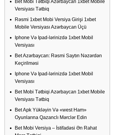
Bet Mobi Tətbiqi Azərbaycan 1xbet Mobile
Versiyası Tətbiq
Rəsmi 1xbet Mobi Versiya Girişi 1xbet
Mobile Versiyası Azərbaycan Üçü
Iphone Və Ipad-lərinizdə 1xbet Mobil
Versiyası
Bet Azərbaycan: Rəsmi Saytın Nəzərdən
Keçirilməsi
Iphone Və Ipad-lərinizdə 1xbet Mobil
Versiyası
Bet Mobi Tətbiqi Azərbaycan 1xbet Mobile
Versiyası Tətbiq
Bet Apk Yükləyin Və «west Ham»
Oyunlarına Qazanclı Mərclər Edin
Bet Mobi Versiya – İstifadəsi Ən Rahat