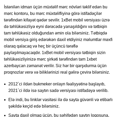
İstənilən idman üçün müxtəlif mərc növləri təklif edən bu
mərc kontoru, bu mərc müxtəlifliyinə görə istifadəçilər
tərəfindən kifayət qədər sevilir. 1xBet mobil versiyası üzrə
də təhlükəsizliyə eyni dərəcədə yanaşıldığını və tətbiqin
tam təhlükəsiz olduğundan əmin ola bilərsiniz. Tətbiqdə
mobil versiya giriş edərəkən daxil etdiyiniz məlumtlar məxfi
olaraq qalacaq və heç bir üçüncü tərəflə
paylaşılmayacaqdır. 1xBet mobil versiyası tətbiqin sizin
təhlükəsizliyinizə mərc şirkəti tərəfindən tam 1xbet
azerbaycan zəmanət verilir. Siz hər bir qarşıdurma üçün
proqnozlar verə və biliklərinizi real gəlirə çevirə bilərsiniz.
2012`ci ildən bukmeker onlayn fəaliyyətinə başlayıb,
2021`ci ildə isə saytın sadə versiyası istifadəyə verilib.
Elə indi, bu linklər vasitəsi ilə də sayta güvənli və etibarlı
şəkildə keçid edə bilərsiniz.
Sayta daxil olmaq üçün, bu səhifədən saytın loqosuna,