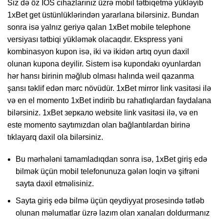
Siz də öz IOS cihazlarınız üzrə mobil tətbiqetmə yükləyib
1xBet get üstünlüklərindən yararlana bilərsiniz. Bundan
sonra isə yalnız geriyə qalan 1xBet mobile telephone
versiyası tətbiqi yükləmək olacaqdır. Ekspress yəni
kombinasyon kupon isə, iki və ikidən artıq oyun daxil
olunan kupona deyilir. Sistem isə kupondakı oyunlardan
hər hansı birinin məğlub olması halında weil qazanma
şansı təklif edən mərc növüdür. 1xBet mirror link vasitəsi ilə
və en el momento 1xBet indirib bu rahatlıqlardan faydalana
bilərsiniz. 1xBet зеркало website link vasitəsi ilə, və en
este momento saytımızdan olan bağlantılardan birinə
tıklayarq daxil ola bilərsiniz.
Bu mərhələni tamamladıqdan sonra isə, 1xBet giriş edə
bilmək üçün mobil telefonunuza gələn loqin və şifrəni
sayta daxil etməlisiniz.
Sayta giriş edə bilmə üçün qeydiyyat prosesində tətləb
olunan məlumatlar üzrə lazım olan xanaları doldurmanız